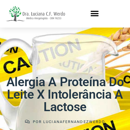
Alergia A Proteína Do
Leite X Intolerância A
Lactose
POR
LUCIANAFERNANDEZWERDO